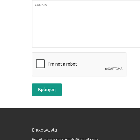
ΣΧΌΛΙΑ
Κράτηση
Επικοινωνία
Email:
nanoscarrentals@gmail.com